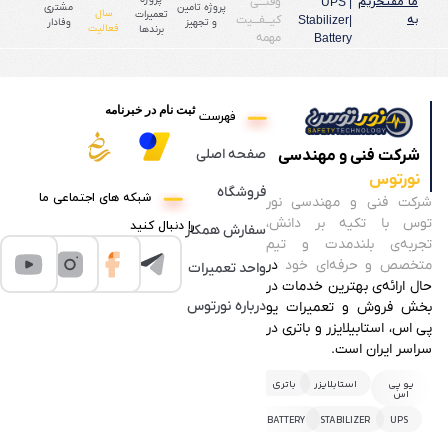
ما مفتخریم
وقتـــی
UPS |
پروژه تامین
مشتری
سال
تعمیرات
به
کیـــفـــیت
Stabilizer|
و تجهیز
وفادار
فعالیت
برندها
مهمه
Battery
ثبت نام در خبرنامه
فهرست
صفحه اصلی
شرکت فنی و مهندسی
نورتوس
فروشگاه
شبکه های اجتماعی ما
شرکت فنی و مهندسی نور
توس با تکیه بر دانش،
را دنبال کنید
سفارش همکار
تجربه‌ی بلندمدت و تیم
متخصص و حرفه‌ای خود
در
واحد تعمیرات
حال ارائه‌ی بهترین خدمات در
درباره نورتوس
بخش فروش و تعمیرات یو
پی اس، استابیلایزر و باتری در
سراسر ایران است.
یو پی
استابلایزر
باتری
اس
BATTERY
STABILIZER
UPS