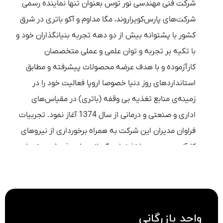
شرکت فنی مهندسی نور توس بعنوان تنها نماینده رسمی
شرکت‌های پارس‌کویراروند، مگا مداوم و آکو باتری در شرق
کشور با پشتوانه بیش از دو دهه تجربه بنیانگذاران خود و
با تکیه بر تجربه و توان علمی و عملی متخصصان
کارآزموده و با هدف عرضه محصولات پیشرفته و مطابق
استانداردهای روز دنیا خصوصا اروپا فعالیت خود را در
زمینه‌ی منابع تغذیه بی وقفه (باتری) در مقیاس‌های
اداری و صنعتی و درمانی از سال 1374 آغاز نمود. تجربیات
فراوان مدیران این شرکت به همراه برخورداری از نیروهای
کارآزموده، موجب اخذ نمایندگی ‌انحصاری ‌فروش و خدمات
پس از فروش بهترین برندها در این زمینه گردیده است.
‌برندهای ‌MASTER GUARD POWER , INFORM
LEGRAND , MEGAMODE و AEG و همچنینABB که به
عنوان یکی از بزرگترین تولیدکنندگان این صنعت هستند.
واحد بازرگانی