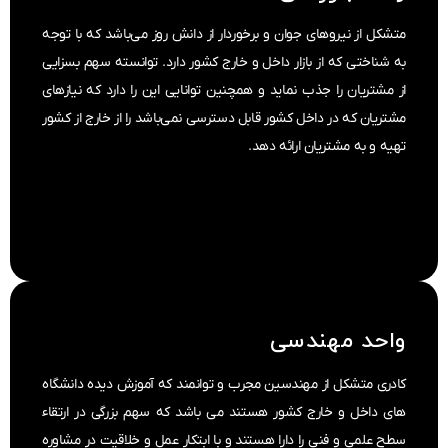
لازم به ذکر است؛ از آنجایی‌که مبنای اصلی شرکت ارایه
متشکل از نیروهای جوان و برخوردار از دانش روز می‌باشد که با توجه
محصولات با کیفیت به مشتریان است، لذا اقدام به کسب
به شناختی که از بازار داخل و خارج کشور دارد. توانسته سهم بسزایی
نمایندگی یکی از به روزترین و با کیفیت‌ترین باطری‌های
از مشتریان را جذب نماید و همچنین توانایی این را دارد که نیازهای
اروپایی با مارک EXIDE و MEGAMAX و باتری تولید داخل
مشتریان که در داخل کشور قابل دسترسی نمی‌باشد را از خارج از کشور
کشور با برند تجاری ZICO نموده است.
تهیه و به مشتریان ارائه دهد.
به منظور ارتقاء خدمات و سرویس‌های قابل ارائه، اخذ
گواهی‌نامه‌های مدیریت کیفیت ISO 9001 توسط این
مجموعه در دست اقدام است .
واحد مهندسی
کادری متشکل از مهندسین مجرب و توانمند که آموزش دیده دانشگاه
های داخل و خارج کشور هستند می باشد که سهم بزرگی در ارتقاء
سطح علمی و فنی را دارا هستند و با ابتکار عمل و خلاقیت در مشاوره