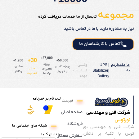
مجموعه
تابحال از ما خدمات دریافت کرده
نیاز به مشاوره دارید با ما در تماس باشید
تماس با کارشناسان ما
27,000+
30+
1,200+
50,000+
ما مفتخریم
پروژه
وقتـــی
UPS |
پروژه تامین
مشتری
سال
تعمیرات
به
کیـــفـــیت
Stabilizer|
و تجهیز
وفادار
فعالیت
برندها
مهمه
Battery
ثبت نام در خبرنامه
فهرست
صفحه اصلی
شرکت فنی و مهندسی
نورتوس
فروشگاه
شبکه های اجتماعی ما
شرکت فنی و مهندسی نور
توس با تکیه بر دانش،
را دنبال کنید
سفارش همکار