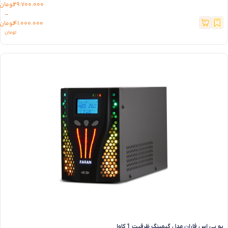
29.700.000
–
41.000.000
تومان
یو پی اس فاران مدل گیمینگ ظرفیت 1 کاوا