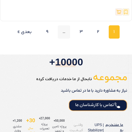
1
2
3
…
9
بعدی »
10000+
مجموعه
تابحال از ما خدمات دریافت کرده
نیاز به مشاوره دارید با ما در تماس باشید
تماس با کارشناسان ما
27,000+
30+
1,200+
50,000+
ما مفتخریم
پروژه
وقتـــی
UPS |
پروژه تامین
مشتری
سال
تعمیرات
به
کیـــفـــیت
Stabilizer|
و تجهیز
وفادار