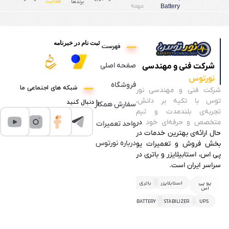
فعالیت
برندها
مهمه
Battery
ثبت نام در خبرنامه
فهرست
صفحه اصلی
شرکت فنی و مهندسی
نورتوس
فروشگاه
شبکه های اجتماعی ما
شرکت فنی و مهندسی نور
توس با تکیه بر دانش،
را دنبال کنید
سفارش همکار
تجربه‌ی بلندمدت و تیم
متخصص و حرفه‌ای خود
در
واحد تعمیرات
حال ارائه‌ی بهترین خدمات در
درباره نورتوس
بخش فروش و تعمیرات یو
پی اس، استابیلایزر و باتری در
سراسر ایران است.
یو پی
استابلایزر
باتری
اس
BATTERY
STABILIZER
UPS