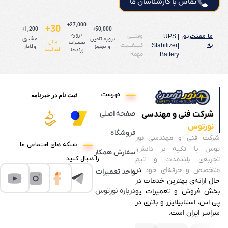
تماس با کارشناسان ما
27,000+
30+
1,200+
50,000+
ما مفتخریم
پروژه
وقتـــی
UPS |
پروژه تامین
مشتری
سال
تعمیرات
به
کیـــفـــیت
Stabilizer|
و تجهیز
وفادار
فعالیت
برندها
مهمه
Battery
فهرست
ثبت نام در خبرنامه
صفحه اصلی
شرکت فنی و مهندسی
نورتوس
فروشگاه
شرکت فنی و مهندسی نور
شبکه های اجتماعی ما
توس با تکیه بر دانش،
سفارش همکار
را دنبال کنید
تجربه‌ی بلندمدت و تیم
متخصص و حرفه‌ای خود
در
واحد تعمیرات
حال ارائه‌ی بهترین خدمات در
درباره نورتوس
بخش فروش و تعمیرات یو
پی اس، استابیلایزر و باتری در
سراسر ایران است.